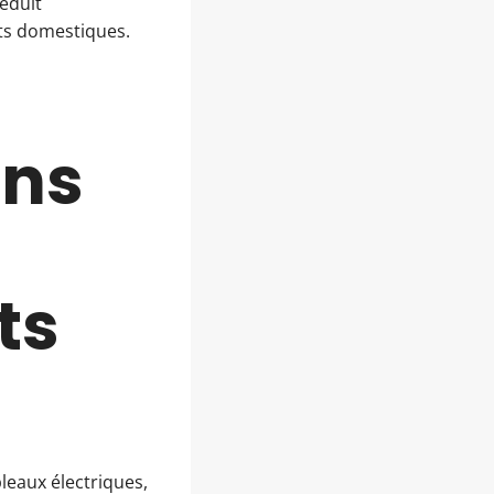
réduit
nts domestiques.
ons
ts
bleaux électriques,