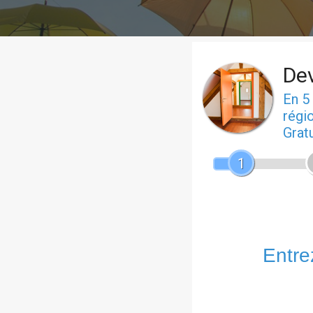
De
En 5
régio
Grat
1
Entrez