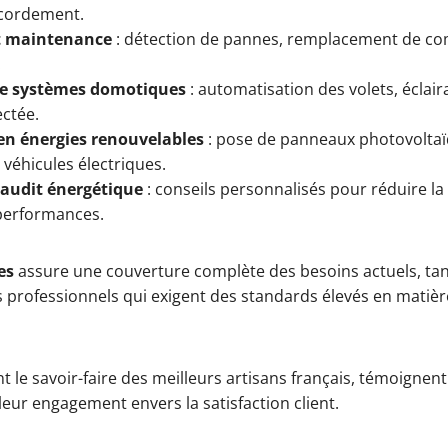
ccordement.
t maintenance
: détection de pannes, remplacement de co
.
 de systèmes domotiques
: automatisation des volets, éclaira
ectée.
en énergies renouvelables
: pose de panneaux photovoltaï
véhicules électriques.
 audit énergétique
: conseils personnalisés pour réduire 
 performances.
es
assure une couverture complète des besoins actuels, tan
es professionnels qui exigent des standards élevés en matiè
nt le savoir-faire des meilleurs artisans français, témoigne
eur engagement envers la satisfaction client.