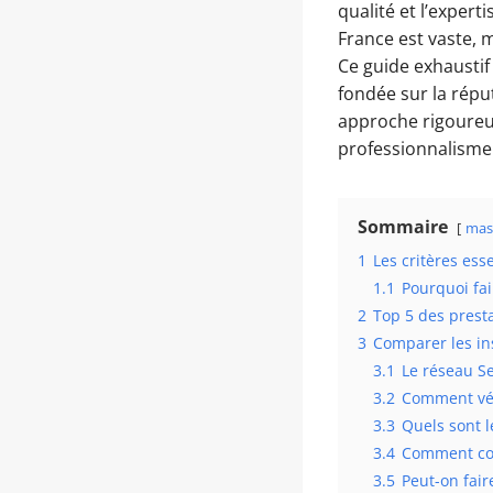
qualité et l’expert
France est vaste, 
Ce guide exhaustif
fondée sur la répu
approche rigoureus
professionnalisme 
Sommaire
mas
1
Les critères ess
1.1
Pourquoi fai
2
Top 5 des presta
3
Comparer les ins
3.1
Le réseau Se
3.2
Comment véri
3.3
Quels sont l
3.4
Comment com
3.5
Peut-on fair