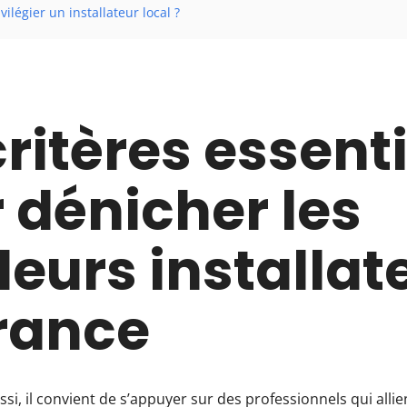
vilégier un installateur local ?
critères essent
 dénicher les
leurs installat
rance
si, il convient de s’appuyer sur des professionnels qui alli