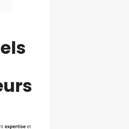
iels
eurs
ent
expertise
et