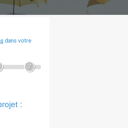
ns
dans votre
7
rojet :