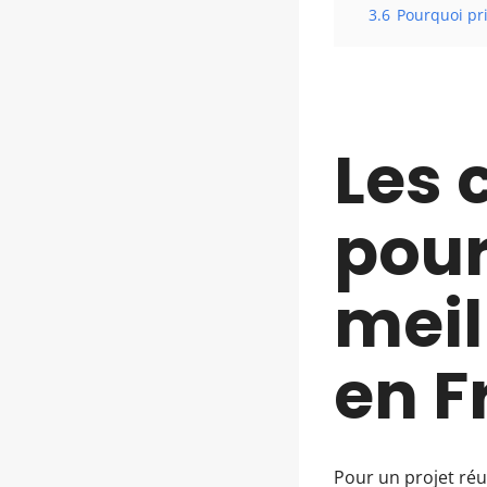
3.6
Pourquoi pri
Les 
pour
meil
en F
Pour un projet réus