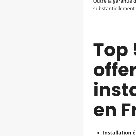
Outre la garantie 
substantiellement
Top 
offe
inst
en F
Installation 